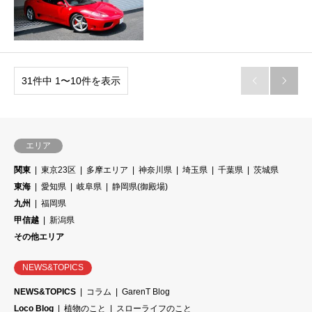
31件中 1〜10件を表示


エリア
関東
東京23区
多摩エリア
神奈川県
埼玉県
千葉県
茨城県
東海
愛知県
岐阜県
静岡県(御殿場)
九州
福岡県
甲信越
新潟県
その他エリア
NEWS&TOPICS
NEWS&TOPICS
コラム
GarenT Blog
Loco Blog
植物のこと
スローライフのこと