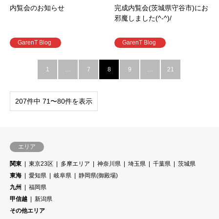
内覧会のお知らせ
完成内覧会(茨城県守谷市)にお
邪魔しました(^-^)/
GarenT Blog
GarenT Blog
1
…
7
8
9
…
21
207件中 71〜80件を表示
エリア
関東
東京23区
多摩エリア
神奈川県
埼玉県
千葉県
茨城県
東海
愛知県
岐阜県
静岡県(御殿場)
九州
福岡県
甲信越
新潟県
その他エリア