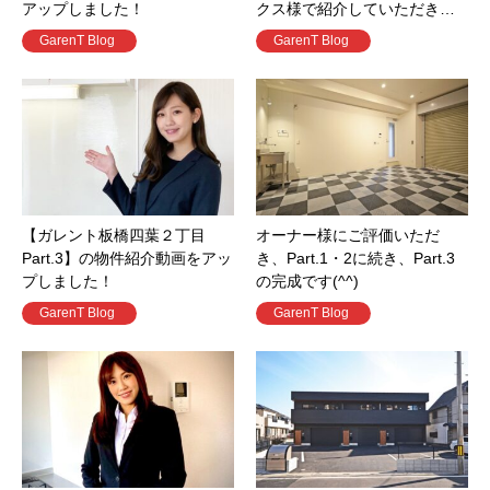
アップしました！
クス様で紹介していただき…
GarenT Blog
GarenT Blog
【ガレント板橋四葉２丁目
オーナー様にご評価いただ
Part.3】の物件紹介動画をアッ
き、Part.1・2に続き、Part.3
プしました！
の完成です(^^)
GarenT Blog
GarenT Blog