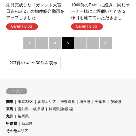
先日完成した『ガレント大宮
10年前のPart.1に続き、同じオ
日進Part.2』の物件紹介動画を
ーナー様にご評価いただき２
アップしました
棟目を建てていただきまし…
GarenT Blog
GarenT Blog
1
…
4
5
6
…
21
207件中 41〜50件を表示
エリア
関東
東京23区
多摩エリア
神奈川県
埼玉県
千葉県
茨城県
東海
愛知県
岐阜県
静岡県(御殿場)
九州
福岡県
甲信越
新潟県
その他エリア