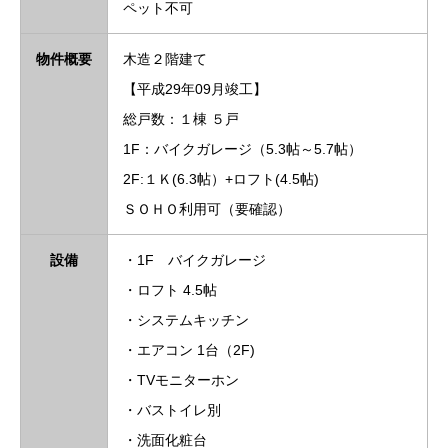
ペット不可
物件概要
木造２階建て
【平成29年09月竣工】
総戸数：１棟 ５戸
1F：バイクガレージ（5.3帖～5.7帖）
2F:１Ｋ(6.3帖）+ロフト(4.5帖)
ＳＯＨＯ利用可（要確認）
設備
・1F バイクガレージ
・ロフト 4.5帖
・システムキッチン
・エアコン 1台（2F)
・TVモニターホン
・バストイレ別
・洗面化粧台