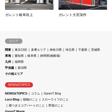
ガレント岐阜吹上
ガレント大宮深作
エリア
関東
東京23区
多摩エリア
神奈川県
埼玉県
千葉県
茨城県
東海
愛知県
岐阜県
静岡県(御殿場)
九州
福岡県
甲信越
新潟県
その他エリア
NEWS&TOPICS
NEWS&TOPICS
コラム
GarenT Blog
Loco Blog
植物のこと
スローライフのこと
畑つきエコアパートのこと
野菜のこと
GarenT Movie