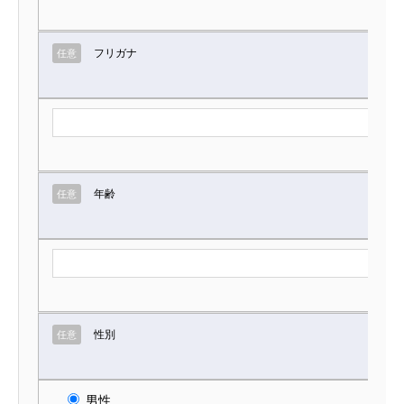
フリガナ
任意
年齢
任意
性別
任意
男性