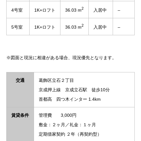
2
36.03 m
4号室
1K+ロフト
入居中
–
2
36.03 m
5号室
1K+ロフト
入居中
–
※図面と現況に相違がある場合、現況優先となります。
交通
葛飾区立石２丁目
京成押上線 京成立石駅 徒歩10分
首都高 四つ木インター 1.4km
賃貸条件
管理費 3,000円
敷金：２ヶ月／礼金：１ヶ月
定期借家契約 ２年（再契約型）