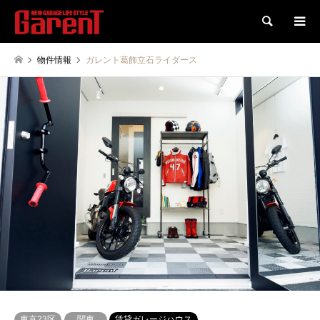
検索
物件情報
ガレント葛飾立石ライダース
東京23区
関東
賃貸ガレージハウス