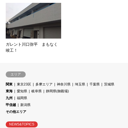
ガレント川口弥平 まもなく
竣工！
エリア
関東
東京23区
多摩エリア
神奈川県
埼玉県
千葉県
茨城県
東海
愛知県
岐阜県
静岡県(御殿場)
九州
福岡県
甲信越
新潟県
その他エリア
NEWS&TOPICS