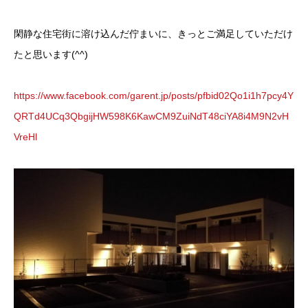
閑静な住宅街に溶け込んだ佇まいに、きっとご満足していただけ
たと思います(^^)
https://www.facebook.com/garent.jp/posts/pfbid02Qo1i1h7pcy4Y
QRTd4UCq3QbgijHW598K6KawCM9ZuiNdT48ciYA8i4M9N2vH
VreHl