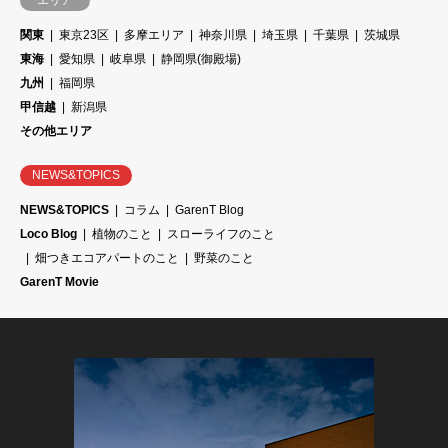
エリア
関東
東京23区
多摩エリア
神奈川県
埼玉県
千葉県
茨城県
東海
愛知県
岐阜県
静岡県(御殿場)
九州
福岡県
甲信越
新潟県
その他エリア
NEWS&TOPICS
NEWS&TOPICS
コラム
GarenT Blog
Loco Blog
植物のこと
スローライフのこと
畑つきエコアパートのこと
野菜のこと
GarenT Movie